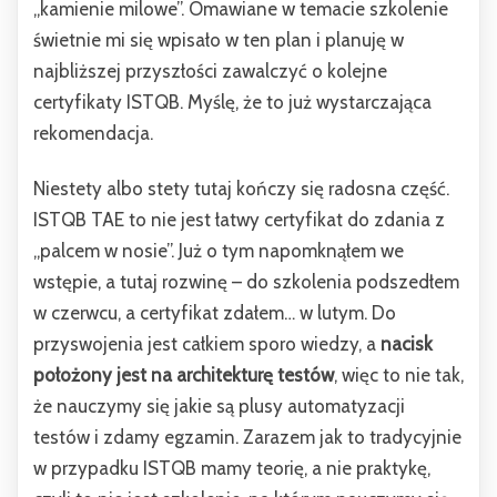
„kamienie milowe”. Omawiane w temacie szkolenie
świetnie mi się wpisało w ten plan i planuję w
najbliższej przyszłości zawalczyć o kolejne
certyfikaty ISTQB. Myślę, że to już wystarczająca
rekomendacja.
Niestety albo stety tutaj kończy się radosna część.
ISTQB TAE to nie jest łatwy certyfikat do zdania z
„palcem w nosie”. Już o tym napomknąłem we
wstępie, a tutaj rozwinę – do szkolenia podszedłem
w czerwcu, a certyfikat zdałem… w lutym. Do
przyswojenia jest całkiem sporo wiedzy, a
nacisk
położony jest na architekturę testów
, więc to nie tak,
że nauczymy się jakie są plusy automatyzacji
testów i zdamy egzamin. Zarazem jak to tradycyjnie
w przypadku ISTQB mamy teorię, a nie praktykę,