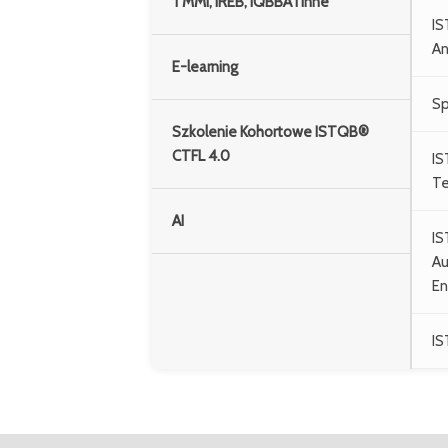
TMMi, IREB, IQBBA i Inne
IS
An
E-learning
Sp
Szkolenie Kohortowe ISTQB®
CTFL 4.0
IS
Te
AI
IS
Au
En
IS