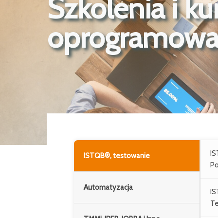
Szkolenia i ku
oprogramowa
IS
ISTQB®, testowanie
Po
Automatyzacja
IS
Te