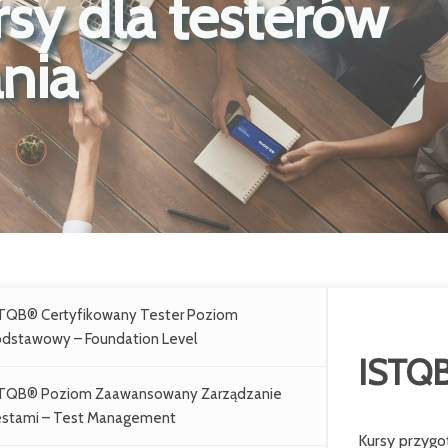
rsy dla testerów
nia
TQB® Certyfikowany Tester Poziom
dstawowy – Foundation Level
ISTQB
TQB® Poziom Zaawansowany Zarządzanie
stami – Test Management
Kursy przygo