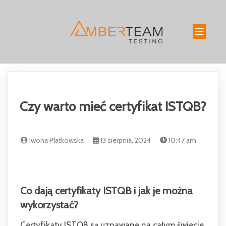
Czy warto mieć certyfikat ISTQB?
Iwona Płatkowska
13 sierpnia, 2024
10:47 am
Co dają certyfikaty ISTQB i jak je można
wykorzystać?
Certyfikaty
ISTQB
są uznawane na całym świecie