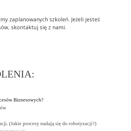
my zaplanowanych szkoleń. Jeżeli jesteś
ów, skontaktuj się z nami.
LENIA:
ocesów Bizneso
w
ych?
tów
i. (Jakie procesy nadają się do robotyzacji?)