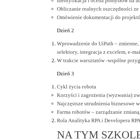
Identyfikacja i ocena pomysłów na a
Obliczanie realnych oszczędności z
Omówienie dokumentacji do projekt
Dzień 2
Wprowadzenie do UiPath – zmienne, 
selektory, integracja z excelem, e-mai
W trakcie warsztatów -wspólne prz
Dzień 3
Cykl życia robota
Korzyści i zagrożenia (wyzwania) z
Najczęstsze utrudnienia biznesowe 
Farma robotów – zarządzanie zmianą
Rola Analityka RPA i Developera RP
NA TYM SZKOLE