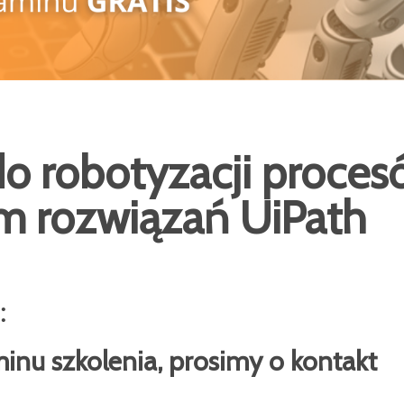
o robotyzacji proce
m rozwiązań UiPath
:
minu szkolenia, prosimy o kontakt