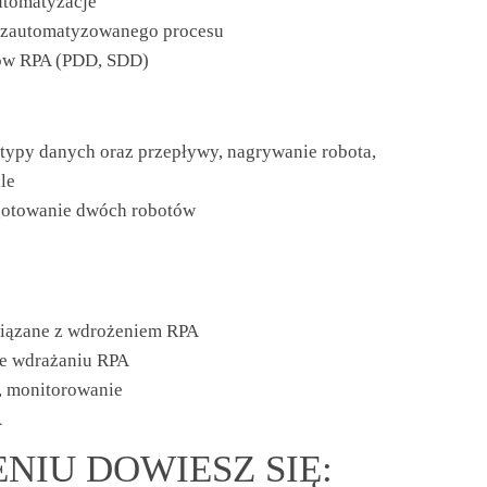
utomatyzacje
e zautomatyzowanego procesu
ów RPA (PDD, SDD)
typy danych oraz przepływy, nagrywanie robota,
le
ygotowanie dwóch robotów
wiązane z wdrożeniem RPA
we wdrażaniu RPA
, monitorowanie
A
NIU DOWIESZ SIĘ: