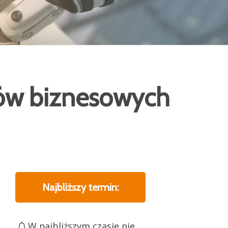
sów biznesowych
Najbliższy termin:
W najbliższym czasie nie